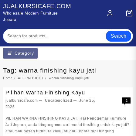
Skip
JUALKURSICAFE.COM
to
Wholesale Modern Furniture
content
Jepara
Search
Category
Tag:
warna finishing kayu jati
Home
ALL PRODUCT
warna finishing kayu jati
Pilihan Warna Finishing Kayu
jualkursicafe.com
Uncategorized
June 25,
2
2025
PILIHAN WARNA FINSIHING KAYU JATI Hai Penggemar Furniture
Jati Jepara, anda bingung mencari model finsihing untuk kayu jati?
atau mau pesan furniture kayu jati dari jepara tapi bingung